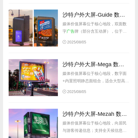
牌，同步覆盖数码、快消、汽车、家
电类品牌，对品牌调性和投放内容有
沙特户外大屏-Guide 数字灯箱
一定审...
媒体价值屏幕位于核心地段，双面数
字
广告
牌（部分含互动屏），位于主
干道人行道/交通枢纽，贴近受众。屏
2025/08/05
幕投放品牌多为一线高端奢饰品品
牌，同步覆盖数码、快消、汽车、家
电类品牌，对品牌调性和投放内容有
沙特户外大屏-Mega 数字静态双面
一定审核...
媒体价值屏幕位于核心地段，数字面
+内置照明静态面组合，适合大型高冲
击力
广告
活动，支持全天信息更换。
2025/08/05
屏幕投放品牌多为一线高端奢饰品品
牌，同步覆盖数码、快消、汽车、家
电类品牌，对品牌调性和投放内容有
沙特户外大屏-Mezah 数字双面
一定审...
媒体价值屏幕位于核心地段，向居民
与游客传递信息；支持全天候信息更
换，采用独特路障
广告
策略制造市场