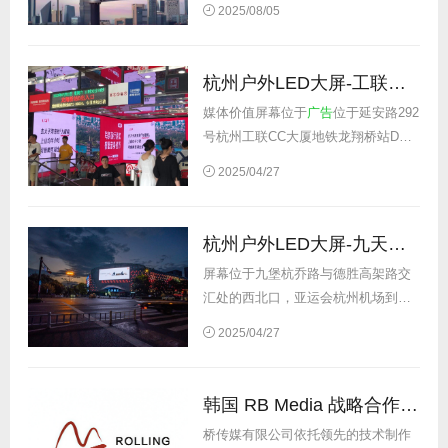
2025/08/05
声量。屏幕投放品牌多为一线高端奢
饰品品牌，同步覆盖数码、快消、汽
车、家电类品牌，对品牌调性和投放
杭州户外LED大屏-工联大厦地铁站D口 LED屏
内容有一...
媒体价值屏幕位于
广告
位于延安路292
号杭州工联CC大厦地铁龙翔桥站D出
入口（工联CC大厦南门），是杭州市
2025/04/27
人流量最大的地铁口，杭州湖滨步行
街流量高峰期人群只能D口进地铁，A
口出地铁，每天大约20万人次。...
杭州户外LED大屏-九天之窗LED屏
屏幕位于九堡杭乔路与德胜高架路交
汇处的西北口，亚运会杭州机场到市
区高架，整条德胜高架唯一一块商业
2025/04/27
户外
广告
发布点位，无缝连接钱塘新
区、主城区及未来科技城、萧山国际
机场、钱江世纪城、萧山、城东新城
韩国 RB Media 战略合作伙伴
及钱江新...
桥传媒有限公司依托领先的技术制作