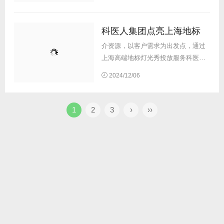
覆盖活动在华强北商圈的庞大消费人
群。 ...
科医人集团点亮上海地标
介资源，以客户需求为出发点，通过
上海高端地标灯光秀投放服务科医人
新品发布，借助上海中心大厦户外灯
2024/12/06
光秀
广告
和上海花旗集团大厦灯光秀
户外
广告
，将高端媒体服务于科医人
品牌高端调性和强大实力传播，以创
1
2
3
›
››
新媒介组...