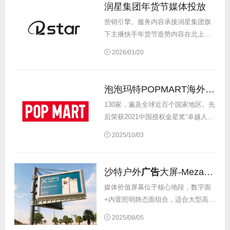
在快手渠道的圈层影响力提升，服
润星集团年货节媒体投放
务...
营销引擎。服务内容承接润星集团旗
下主播快手年货节造势内容在北上广
深杭等一线城市地标及高铁、机场的
2026/01/20
户外
广告
投放，投放媒体覆盖户外
LED大屏，户外地标LED巨幕，户外
LED大招牌、机场
广告
、高铁
广告
、
泡泡玛特POPMART海外大屏投放
户外...
130家，遍及全球近百个国家地区。先
后荣获2021中国授权金星奖“卓越人气
IP奖”、2022金狮国际
广告
影片奖“最
2025/10/03
佳动画片”银奖、《2024中国出海品牌
百强榜》新锐品牌前十等荣誉。服务
内容承接 POP...
沙特户外
广告
大屏-Mezahpole高速双面
媒体价值屏幕位于核心地段，数字面
+内置照明静态面组合，适合大型高冲
击力
广告
活动，支持全天信息更换。
2025/08/05
屏幕投放品牌多为一线高端奢饰品品