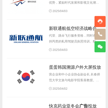
优势，紧贴时代发展和影视文化潮
流，整合中韩优势资源，目前在影视
2025/04/03
制作、
广告
片拍摄、短剧发行、明星
经纪等领域已经成长为韩国为数不多
的可以同时覆盖中韩两个市场的超头
新联通航低空经济战略合作伙伴
部新兴传媒...
代管、跳伞飞行服务资格，同时也支
持丙类的私用驾驶员执照培训、航空
护林、航空喷洒（撒）、空中拍照、
2025/04/03
空中
广告
、科学试验、气象探测等资
质。 战略合作内容 ...
蛋蛋韩国溯源户外大屏投放
营企业和中小企业协会副会长,长春师
范大学文旅与电影学院客座教授。服
务内容承接蛋蛋韩国溯源专场韩国造
2025/04/02
势
广告
投放，投放媒体覆盖户外 LED
大屏，户外地标LED巨幕，户外LED
大招牌及主题商场、地标灯光秀...
快克药业亚冬会
广告
投放