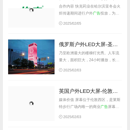
合作内容 快克药业在哈尔滨亚冬会火
炬传递期间进行户外
广告
投放，为品
牌带来广泛的曝光和深远的市场影响
2025/02/05
力。作为冬季运动的全球盛会，亚冬
会吸引了大量国内外观众...
俄罗斯户外LED大屏-圣彼得堡灯光秀
乃至欧洲最大的楼梯灯光秀。人车流
量大，面积巨大，24小时播放，长时
间、高频次与用户群体接触，可以保
2025/02/03
证
广告
信息的高效传达。 媒体价值 屏
幕位于俄罗斯...
英国户外LED大屏-伦敦莱斯特广场屏
媒体价值 屏幕位于伦敦西区，是莱斯
特步行广场内唯一的商业
广告
屏幕，
也是伦敦市中心最大屏幕之一，位于
2025/02/03
城市娱乐区的中心。所在的VUE West
End建筑也是伦...