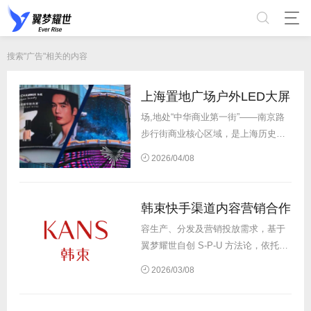
搜索"广告"相关的内容
上海置地广场户外LED大屏
场,地处“中华商业第一街”——南京路
步行街商业核心区域，是上海历史悠
久且极具影响力的商业地标之一。该
2026/04/08
广告
位凭借多元灵活的功能配置、南
京东路核心商圈黄金点位以及商圈庞
大客流，成为品牌线下营销的优质阵
韩束快手渠道内容营销合作
地。...
容生产、分发及营销投放需求，基于
翼梦耀世自创 S-P-U 方法论，依托快
手生态的磁力引擎、磁力智投、
广告
2026/03/08
联盟、生成式
广告
和信息流等，联动
快手主播、达人，推动韩束系列产品