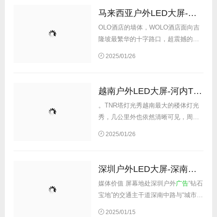
马来西亚户外LED大屏-吉隆坡WOLO屏
OLO酒店的墙体，WOLO酒店面向吉
隆坡最繁华的十字路口，超震撼的视
觉冲击力吸引了路人游客的注意力，
2025/01/26
广告
宣传效果极佳。 媒体价值 屏幕位
于吉隆坡市...
越南户外LED大屏-河内TNR塔灯光秀
。TNR塔灯光秀越南最大的楼体灯光
秀，几公里外也依然清晰可见，周边
日均车流量80万次，是在越南做户外
2025/01/26
广告
的最佳选择。 媒体价值 屏幕位于
越南河内，...
深圳户外LED大屏-深南大道中电大厦屏
媒体价值 屏幕地处深圳户外
广告
“钻石
宝地”的交通主干道深南中路与“城市名
片”华强北商圈华强北路交汇处，有效
2025/01/15