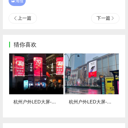

海报
上一篇
下一篇
猜你喜欢
LED大屏
杭州户外LED大屏-湖滨之芯LED屏
杭州户外LED大屏-武林银泰A馆室外LED屏