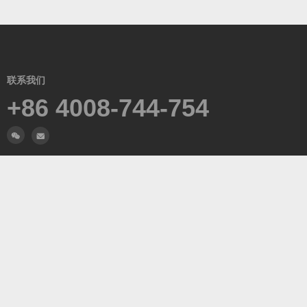
联系我们
+86 4008-744-754
浙江省·杭州市·仓前街道·万通中心
微信沟通
关注我们