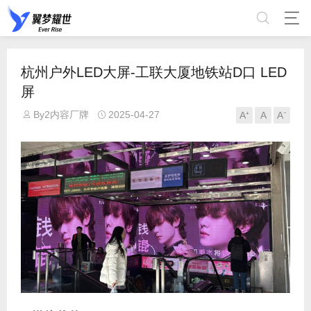
杭州户外LED大屏-工联大厦地铁站D口 LED
屏
By2内容厂牌
2025-04-27
A⁺
A
A⁻