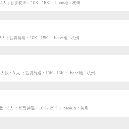
人；薪资待遇：10K - 15K ； base地：杭州
；薪资待遇：10K - 15K ； base地：杭州
：3 人 ；薪资待遇：10K - 16K ； base地：杭州
3人 ；薪资待遇：10K - 25K ； base地：杭州