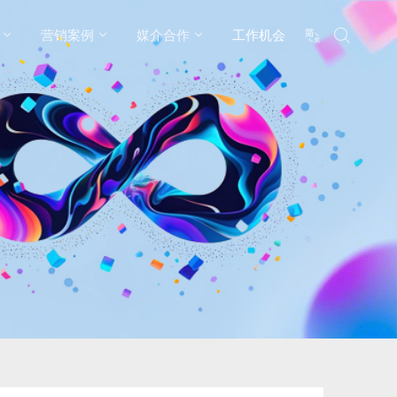
营销案例
媒介合作
工作机会