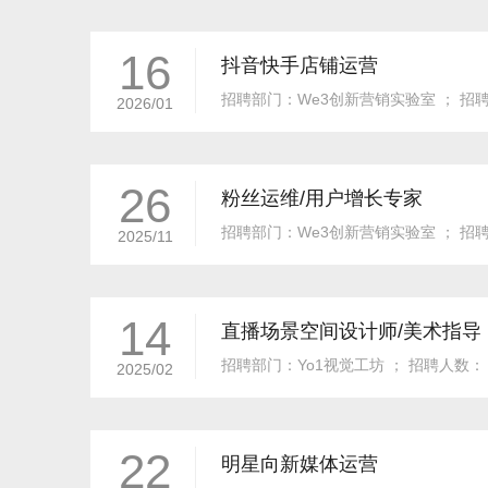
16
抖音快手店铺运营
招聘部门：We3创新营销实验室 ； 招聘人数
2026/01
26
粉丝运维/用户增长专家
招聘部门：We3创新营销实验室 ； 招聘人数
2025/11
14
直播场景空间设计师/美术指导
招聘部门：Yo1视觉工坊 ； 招聘人数： 2
2025/02
22
明星向新媒体运营