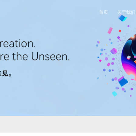
首页
关于我们