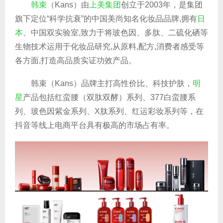
韩束
（Kans）由
上美集团
创立于2003年，是集团
旗下定位“科学抗衰”的中国美尚知名化妆品品牌,拥有
日
本
、中国双实验室,致力于将玻色因、多肽、二硫化硒等
生物技术运用于化妆品研究,从原料,配方,消费者感受等
各方面,打造高品质实证功效产品。
韩束（Kans）品牌主打高性价比、科技护肤，
明
星
产品包括红蛮腰（双肽双酵）系列、377白蛮腰系
列、玻色因紫金系列、X肽系列、红运彩妆系列等，在
抖音等线上电商平台具有极高的市场占有率。