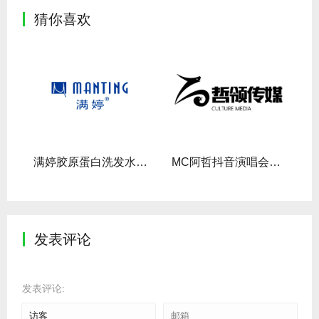
猜你喜欢
传
满婷胶原蛋白洗发水视频拍摄
MC阿哲抖音演唱会预热视频摄制
发表评论
发表评论: