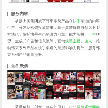
服务内容
承接上美集团旗下韩束系类产品在
快手
渠道的内容
生产、分发及营销投放需求，基于翼梦耀世自创 S-P-U
方法论，依托快手生态的磁力引擎、磁力智投、
广告
联
盟、生成式广告和信息流等，联动
快手主播
、
达人
，推
动韩束系列产品在快手渠道的圈层影响力提升，服务韩
束系列产品销量提升。
合作示例
秉承创新、创意、创造的原则，
杭州翼梦耀世网络