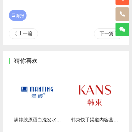

海报
上一篇
下一篇
猜你喜欢
传
满婷胶原蛋白洗发水视频拍摄
韩束快手渠道内容营销合作