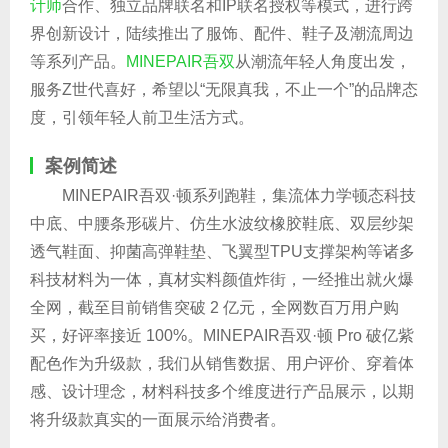
计师
合作、独立品牌联名和IP联名授权等模式，进行跨
界创新设计，陆续推出了服饰、配件、鞋子及潮流周边
等系列产品。
MINEPAIR
吾双
从潮流年轻人角度出发，
服务Z世代喜好，希望以“无限真我，不止一个”的品牌态
度，引领年轻人前卫生活方式。
案例简述
MINEPAIR吾双·顿系列跑鞋，集流体力学顿态科技
中底、中腰条形碳片、仿生水波纹橡胶鞋底、双层纱架
透气鞋面、抑菌高弹鞋垫、飞翼型TPU支撑架构等诸多
科技材料为一体，真材实料颜值炸街，一经推出就火爆
全网，截至目前销售突破 2 亿元，全网数百万用户购
买，好评率接近 100%。MINEPAIR吾双·顿 Pro 破亿紫
配色作为升级款，我们从销售数据、用户评价、穿着体
感、设计理念，材料科技多个维度进行产品展示，以期
将升级款真实的一面展示给消费者。