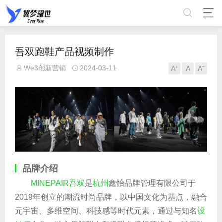
吾双跑鞋产品视频制作
We3创新营销
2024-03-11
A⁺
A
A⁻
品牌介绍
MINEPAIR吾双
是
杭州
鑫怡品牌管理有限公司于
2019年创立的潮流时尚品牌，以中国文化为基点，融合
元宇宙、多维空间、科技感等时代元素，通过与知名
设