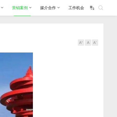
营销案例
媒介合作
工作机会
A⁺
A
A⁻