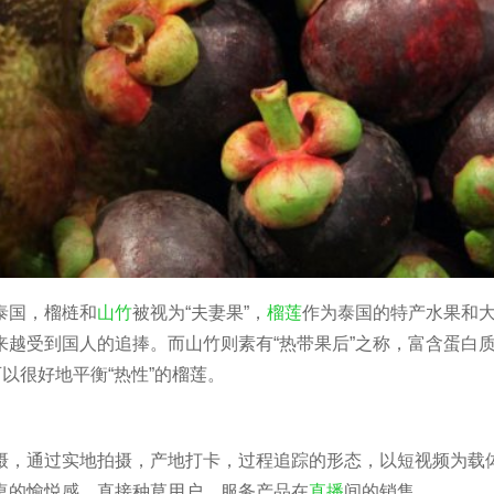
泰国，榴梿和
山竹
被视为“夫妻果”，
榴莲
作为泰国的特产水果和大
来越受到国人的追捧。而山竹则素有“热带果后”之称，富含蛋白
以很好地平衡“热性”的榴莲。
摄，通过实地拍摄，产地打卡，过程追踪的形态，以短视频为载
桌的愉悦感，直接种草用户，服务产品在
直播
间的销售。