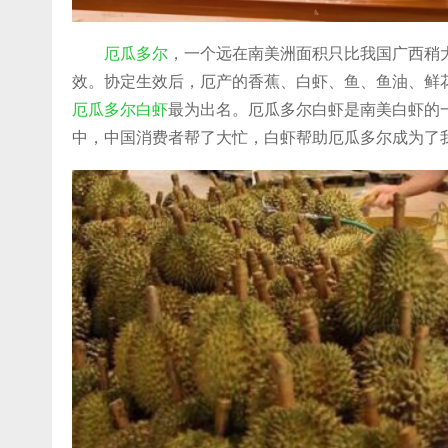
厄瓜多尔
，一个远在南美洲面积只比我国广西稍
效。协定生效后，厄产的香蕉、白虾、鱼、鱼油、鲜花
厄瓜多尔白虾
最为出名。厄瓜多尔白虾是南美白虾的
中，中国消费者帮了大忙，白虾帮助厄瓜多尔成为了