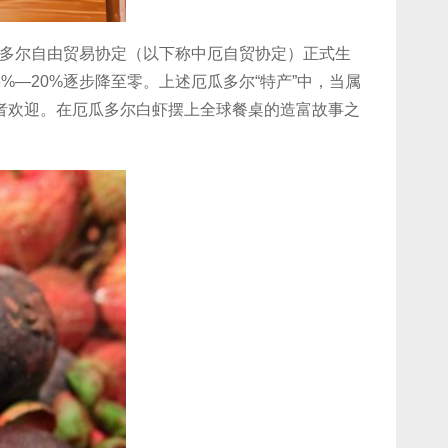
瓜多尔自由贸易协定（以下称中厄自贸协定）正式生
—20%逐步降至零。上述厄瓜多尔“特产”中，当属
者欢迎。在厄瓜多尔白虾摆上全球餐桌的造富故事之