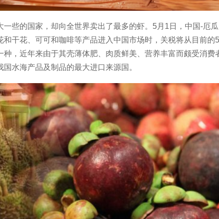
大一些的国家，却向全世界卖出了最多的虾。5月1日，中国-厄
和干花、可可和咖啡等产品进入中国市场时，关税将从目前的5%
一种，近年来由于其壳薄体肥、肉质鲜美、营养丰富而颇受消费
我国水海产品及制品的最大进口来源国。