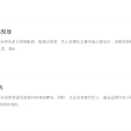
体投放
 亿的全球化多元营销集团。集团以明星、艺人及网红主播为核心驱动力，深耕互联
、场&...
构
整合优势资源完成签约作者的孵化。同时，立足自有签约艺人，撮合品牌方在小
闭环增长。 ...