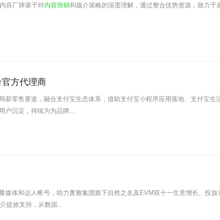
By2内容厂牌基于对
内容营销
和媒介策略的深度理解，通过整合优势资源，致力于通
台官方代理商
度布局新零售赛道，融合支付宝生态体系，借助支付宝小程序应用落地、支付宝生
户沉淀，持续为为品牌...
量媒体和达人帐号，助力萧雅集团旗下自然之名及EVM双十一生意增长。投放
介提效支持，从数据...