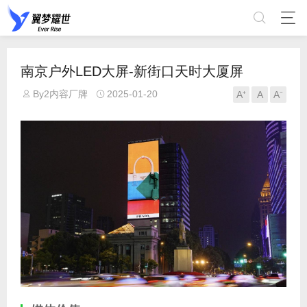
南京户外LED大屏-新街口天时大厦屏
By2内容厂牌
2025-01-20
A⁺
A
A⁻