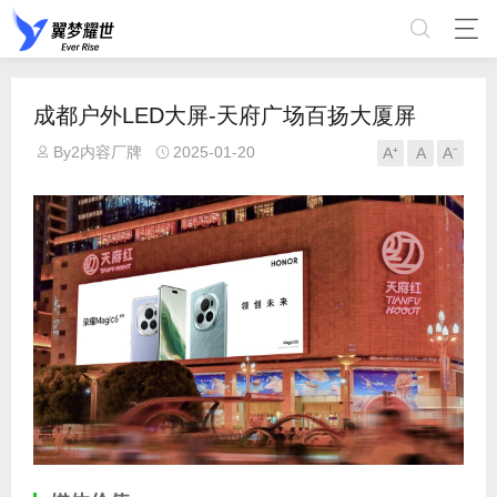
成都户外LED大屏-天府广场百扬大厦屏
By2内容厂牌
2025-01-20
A⁺
A
A⁻