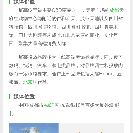
媒体价值
屏幕位于最主要CBD商圈之一，天府广场的
成都
天
府红购物中心与附近的仁和春天、茂业天地以及四川省
科技馆、四川省博物馆、四川省图书馆、四川省美术
馆、四川大剧院等构成此地非常浓厚的商业、文化氛
围，聚集大量高端消费人群。
屏幕投放品牌多为一线高端奢饰品品牌，同步覆盖
数码、快消、汽车、家电类品牌，对品牌调性和投放内
容有一定审核要求。合作上刊品牌包括荣耀Honor、五
粮液、
北京
现代等。
媒体位置
中国·成都市·
锦江
区·东御街18号百扬大厦外墙 朝
北